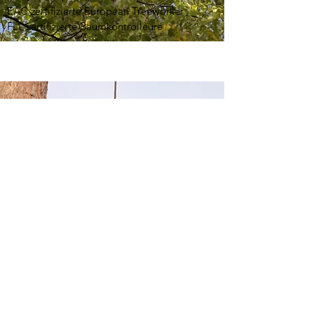
EAC zertifizierte European Treeworker
FLL zertifizierte Baumkontrolleure